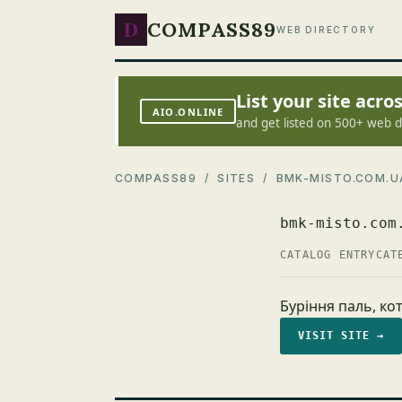
D
COMPASS89
WEB DIRECTORY
List your site acr
AIO.ONLINE
and get listed on 500+ web d
COMPASS89
/
SITES
/ BMK-MISTO.COM.U
bmk-misto.com
CATALOG ENTRY
CAT
Буріння паль, ко
VISIT SITE →