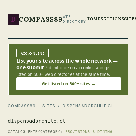
D
COMPASS89
WEB
HOME
SECTIONS
SITE
DIRECTORY
AIO.ONLINE
List your site across the whole network —
one submit
Submit once on aio.online and get
listed on 500+ web directories at the same time.
Get listed on 500+ sites →
COMPASS89
/
SITES
/ DISPENSADORCHILE.CL
dispensadorchile.cl
CATALOG ENTRY
CATEGORY:
PROVISIONS & DINING