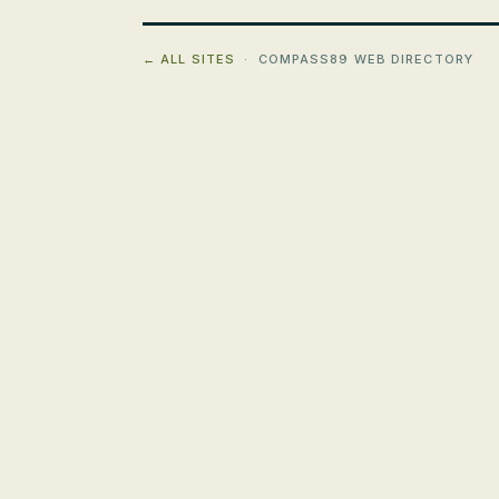
← ALL SITES
· COMPASS89 WEB DIRECTORY