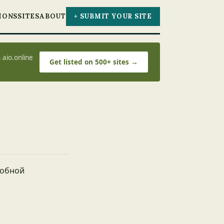
IONS
SITES
ABOUT
+ SUBMIT YOUR SITE
 aio.online
Get listed on 500+ sites →
добной