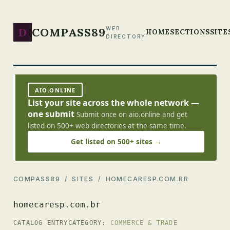
D
COMPASS89
WEB
HOME
SECTIONS
SITE
DIRECTORY
AIO.ONLINE
List your site across the whole network —
one submit
Submit once on aio.online and get
listed on 500+ web directories at the same time.
Get listed on 500+ sites →
COMPASS89
/
SITES
/ HOMECARESP.COM.BR
homecaresp.com.br
CATALOG ENTRY
CATEGORY:
COMMERCE & TRADE