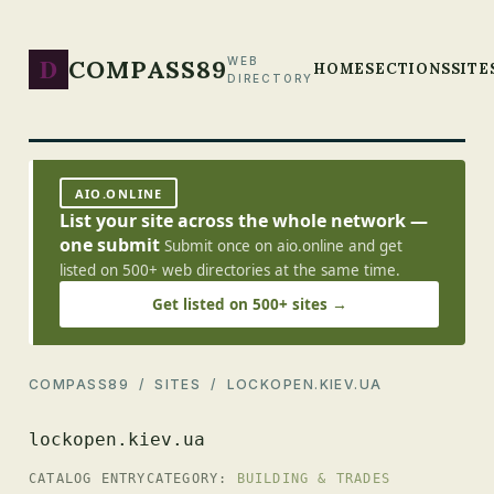
D
COMPASS89
WEB
HOME
SECTIONS
SITE
DIRECTORY
AIO.ONLINE
List your site across the whole network —
one submit
Submit once on aio.online and get
listed on 500+ web directories at the same time.
Get listed on 500+ sites →
COMPASS89
/
SITES
/ LOCKOPEN.KIEV.UA
lockopen.kiev.ua
CATALOG ENTRY
CATEGORY:
BUILDING & TRADES