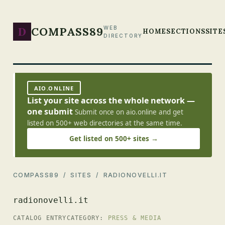
D
COMPASS89
WEB
HOME
SECTIONS
SITE
DIRECTORY
AIO.ONLINE
List your site across the whole network —
one submit
Submit once on aio.online and get
listed on 500+ web directories at the same time.
Get listed on 500+ sites →
COMPASS89
/
SITES
/ RADIONOVELLI.IT
radionovelli.it
CATALOG ENTRY
CATEGORY:
PRESS & MEDIA