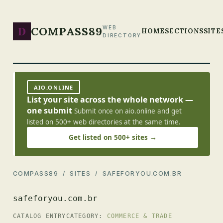
D
COMPASS89
WEB
HOME
SECTIONS
SITE
DIRECTORY
AIO.ONLINE
List your site across the whole network —
one submit
Submit once on aio.online and get
listed on 500+ web directories at the same time.
Get listed on 500+ sites →
COMPASS89
/
SITES
/ SAFEFORYOU.COM.BR
safeforyou.com.br
CATALOG ENTRY
CATEGORY:
COMMERCE & TRADE