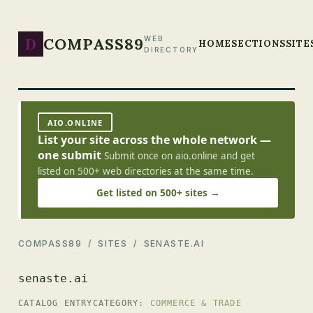
D
COMPASS89
WEB
HOME
SECTIONS
SITE
DIRECTORY
AIO.ONLINE
List your site across the whole network —
one submit
Submit once on aio.online and get
listed on 500+ web directories at the same time.
Get listed on 500+ sites →
COMPASS89
/
SITES
/ SENASTE.AI
senaste.ai
CATALOG ENTRY
CATEGORY:
COMMERCE & TRADE