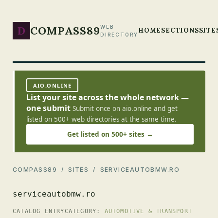
D
COMPASS89
WEB
HOME
SECTIONS
SITE
DIRECTORY
AIO.ONLINE
List your site across the whole network —
one submit
Submit once on aio.online and get
listed on 500+ web directories at the same time.
Get listed on 500+ sites →
COMPASS89
/
SITES
/ SERVICEAUTOBMW.RO
serviceautobmw.ro
CATALOG ENTRY
CATEGORY:
AUTOMOTIVE & TRANSPORT