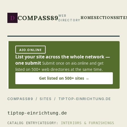
D
COMPASS89
WEB
HOME
SECTIONS
SITE
DIRECTORY
AIO.ONLINE
List your site across the whole network —
one submit
Submit once on aio.online and get
listed on 500+ web directories at the same time.
Get listed on 500+ sites →
COMPASS89
/
SITES
/ TIPTOP-EINRICHTUNG.DE
tiptop-einrichtung.de
CATALOG ENTRY
CATEGORY:
INTERIORS & FURNISHINGS