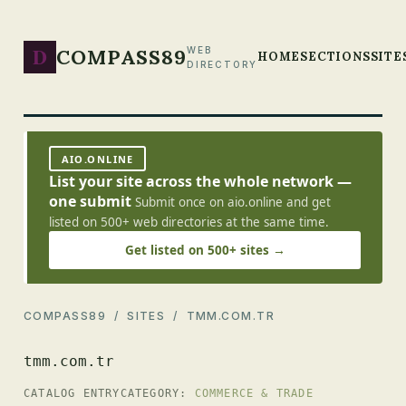
D
COMPASS89
WEB
HOME
SECTIONS
SITE
DIRECTORY
AIO.ONLINE
List your site across the whole network —
one submit
Submit once on aio.online and get
listed on 500+ web directories at the same time.
Get listed on 500+ sites →
COMPASS89
/
SITES
/ TMM.COM.TR
tmm.com.tr
CATALOG ENTRY
CATEGORY:
COMMERCE & TRADE